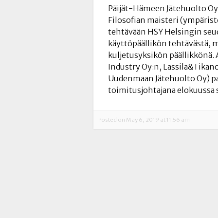
Päijät-Hämeen Jätehuolto Oy:
Filosofian maisteri (ympäris
tehtävään HSY Helsingin se
käyttöpäällikön tehtävästä, 
kuljetusyksikön päällikkön
Industry Oy:n, Lassila&Tikanoj
Uudenmaan Jätehuolto Oy) pal
toimitusjohtajana elokuussa
Posted on May 6, 2019 at 11:56 am