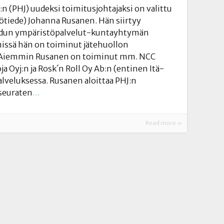
n (PHJ) uudeksi toimitusjohtajaksi on valittu
tötiede) Johanna Rusanen. Hän siirtyy
udun ympäristöpalvelut-kuntayhtymän
missä hän on toiminut jätehuollon
ä. Aiemmin Rusanen on toiminut mm. NCC
a Oyj:n ja Rosk´n Roll Oy Ab:n (entinen Itä-
veluksessa. Rusanen aloittaa PHJ:n
 seuraten
…
Read more »